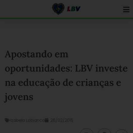
Ir
para
o
conteúdo
Apostando em
oportunidades: LBV investe
na educação de crianças e
jovens
Izabela Lobianco
26/02/2015