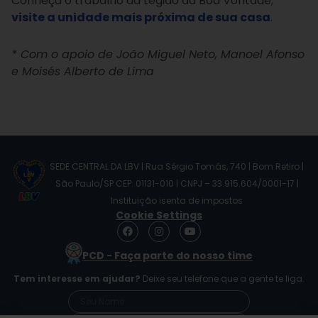
Conheça o trabalho da Legião da Boa Vontade;
visite a unidade mais próxima de sua casa
.
* Com o apoio de
João Miguel Neto, Manoel Afonso
e Moisés Alberto de Lima
SEDE CENTRAL DA LBV | Rua Sérgio Tomás, 740 | Bom Retiro |
São Paulo/SP CEP: 01131-010 | CNPJ – 33.915.604/0001-17 |
Instituição isenta de impostos
Cookie Settings
F
I
Y
a
n
o
c
s
u
PCD - Faça parte do nosso time
e
t
t
b
a
u
Tem interesse em ajudar?
Deixe seu telefone que a gente te liga.
o
g
b
o
r
e
k
a
m