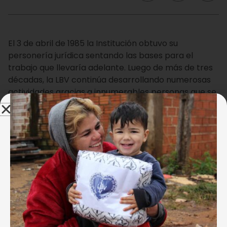
El 3 de abril de 1985 la Institución obtuvo su
personería jurídica sentando las bases para el
trabajo que llevaría adelante. Luego de más de tres
décadas, la LBV continúa desarrollando numerosas
actividades gracias a innumerables personas que se
comprometieron a apoyar su propuesta a favor de
la comunidad.
Carlos César Da Silva
Los niños que recibieron educación, alimentación y
amparo en esos primeros años, ya son hombres y
mujeres, seguramente con sus propias familias. En
sus memorias habrá quedado su paso por la LBV, en
tanto que en la Institución ha quedado el eco de sus