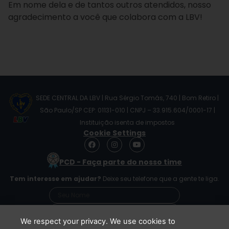
Em nome dela e de tantos outros atendidos, nosso
agradecimento a você que colabora com a LBV!
SEDE CENTRAL DA LBV | Rua Sérgio Tomás, 740 | Bom Retiro |
São Paulo/SP CEP: 01131-010 | CNPJ – 33.915.604/0001-17 |
Instituição isenta de impostos
Cookie Settings
F
I
Y
a
n
o
c
s
u
PCD - Faça parte do nosso time
e
t
t
b
a
u
Tem interesse em ajudar?
Deixe seu telefone que a gente te liga.
o
g
b
o
r
e
k
a
m
We respect your privacy. We use cookies to