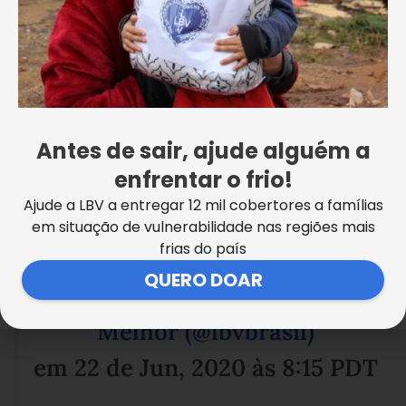
Antes de sair, ajude alguém a
enfrentar o frio!
Ajude a LBV a entregar 12 mil cobertores a famílias
em situação de vulnerabilidade nas regiões mais
frias do país
Uma publicação compartilhada
QUERO DOAR
por Solidariedade | Mundo
Melhor (@lbvbrasil)
em
22 de Jun, 2020 às 8:15 PDT