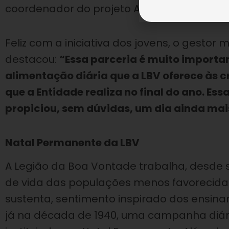
coordenador do projeto Aurora.
Feliz com a iniciativa dos jovens, o gestor 
destacou:
“Essa parceria é muito importa
alimentação diária que a LBV oferece às 
que a Entidade realiza no final do ano. Ess
propiciou, sem dúvidas, um dia ainda mai
Natal Permanente da LBV
A Legião da Boa Vontade trabalha, desde 
de vida das populações menos favorecidas
sustenta, sentimento inspirado dos ensinam
já na década de 1940, uma campanha diária