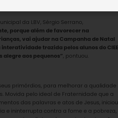
municipal da LBV, Sérgio Serrano,
nte, porque além de favorecer na
crianças, vai ajudar na Campanha de Natal
a interatividade trazida pelos alunos do CIE
s alegre aos pequenos”
, pontuou.
seus primórdios, para melhorar a qualidade
. Movida pelo ideal de Fraternidade que a
entos das palavras e atos de Jesus, iniciou
 e ininterrupta contra a fome e a pobreza,