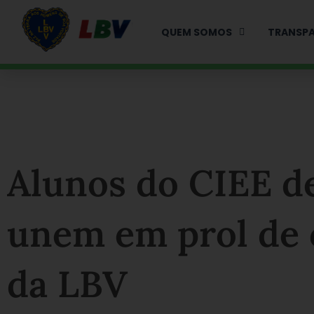
Ir
para
QUEM SOMOS
TRANSPA
o
conteúdo
Alunos do CIEE d
unem em prol de 
da LBV