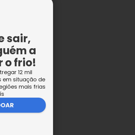
 sair,
guém a
 o frio!
tregar 12 mil
s em situação de
egiões mais frias
ís
DOAR
i.
 o