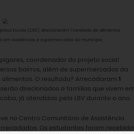
resa Escola (CIEE) direcionaram 1 tonelada de alimentos
s em residências e supermercados do município.
 Espigares, coordenador do projeto social
versos bairros, além de supermercados da
 alimentos. O resultado? Arrecadaram
1
 serão direcionados a famílias que vivem e
caba, já atendidas pela LBV durante o ano.
teve no Centro Comunitário de Assistência
 arrecadados. Os estudantes foram recebido