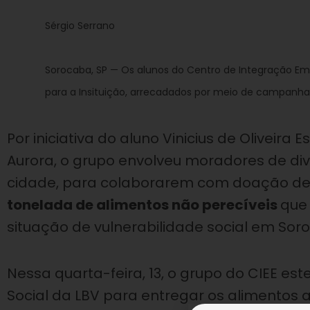
Sérgio Serrano
Sorocaba, SP — Os alunos do Centro de Integração Emp
para a Insituição, arrecadados por meio de campanha
Por iniciativa do aluno Vinicius de Oliveira
Aurora, o grupo envolveu moradores de di
cidade, para colaborarem com doação de
tonelada de alimentos não perecíveis
que
situação de vulnerabilidade social em Soro
Nessa quarta-feira, 13, o grupo do CIEE es
Social da LBV para entregar os alimentos