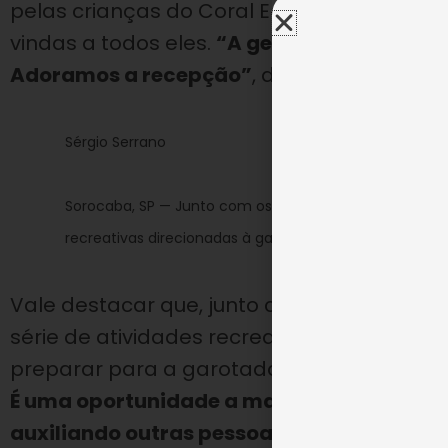
pelas crianças do Coral Ecumênico Infant
vindas a todos eles.
“A gente ficou muito 
Adoramos a recepção”
, disse Vinícius.
Sérgio Serrano
Sorocaba, SP — Junto com os alimentos, os alunos do
recreativas direcionadas à garotada atendida no Centr
Vale destacar que, junto com o montante
série de atividades recreativas, sem conta
preparar para a garotada atendida pela 
É uma oportunidade a mais para conhecer
auxiliando outras pessoas, por meio da LB