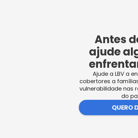
ojuvenil Boa Vontade, que deram às boas-
surpreso em ser acolhidos dessa maneira.
Antes de
ajude al
enfrentar
 CIEE doaram seu tempo para desenvolver atividades
Ajude a LBV a en
o Comunitário de Assistência Social da LBV.
cobertores a família
vulnerabilidade nas r
 arrecadado, os jovens desenvolveram uma
do pa
r o lanche especial que fizeram questão de
QUERO 
LBV.
“Para nós é muito gratificante estar aqu
 esse ambiente e saber que estamos
V, que é uma grande Instituição”
, comentou