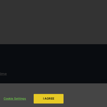
time
ENVIAR
da LBV
Cookie Settings
I AGREE