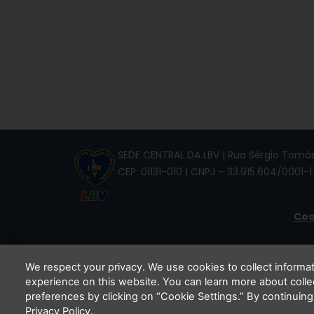
SEDE CENTRAL DA LBV | Rua Sérgio Tomás,
CEP: 01131-010 | CNPJ – 33.915.604/0001-1
Coo
We respect your privacy. We use cookies to collect inform
experience on this website. You can learn more about coll
Li e
preferences by clicking on “Cookie Settings.” By continuing
Privacy Policy.