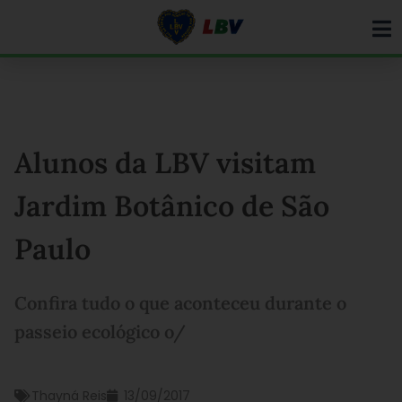
Ir
para
o
conteúdo
Alunos da LBV visitam
Jardim Botânico de São
Paulo
Confira tudo o que aconteceu durante o
passeio ecológico o/
Thayná Reis
13/09/2017