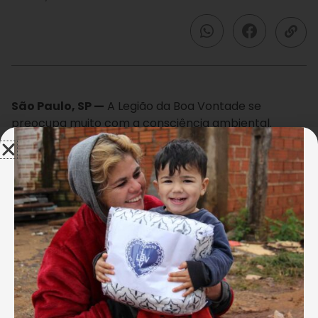
São Paulo, SP —
A Legião da Boa Vontade se
preocupa muito com a consciência ambiental.
Visando auxiliar os alunos do 7° ano, do Instituto de
Educação José de Paiva Netto, a Instituição
promoveu um passeio ao Jardim Botânico, da cidade
de São Paulo, onde as crianças puderam ter contato
com a natureza e aprender sobre a diversidade da
fauna e da flora brasileira.
{glf nid:81398}
O passeio foi marcado por muita animação e
curiosidade e a ação serviu como atividade