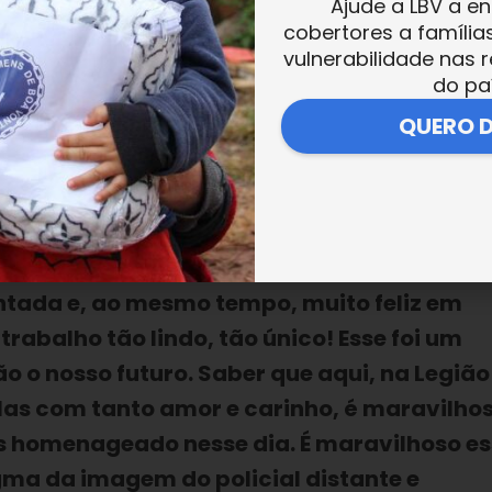
Ajude a LBV a en
andeira do seu Batalhão: “
Vocês estão de
cobertores a família
ocupação com as crianças, pisos com prote
vulnerabilidade nas r
do pa
imãos na altura da mão da criança. [São]
de, esse é todo um preparo para se melhor
QUERO 
certo! Muito obrigado!
”.
assessoria de Polícia de Proximidade,
ucacional da LBV, declarou: “
Simplesment
ntada e, ao mesmo tempo, muito feliz em
rabalho tão lindo, tão único! Esse foi um
 o nosso futuro. Saber que aqui, na Legião
as com tanto amor e carinho, é maravilho
os homenageado nesse dia. É maravilhoso e
ma da imagem do policial distante e