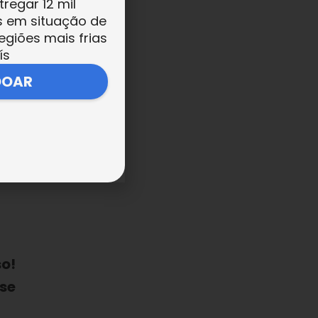
tregar 12 mil
s em situação de
ção
egiões mais frias
ís
ar
DOAR
e
so!
sse