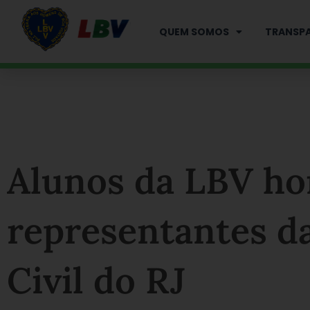
Ir
para
QUEM SOMOS
TRANSPA
o
conteúdo
Alunos da LBV h
representantes da
Civil do RJ