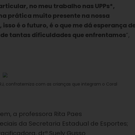
rticular, no meu trabalho nas UPPs*,
uma prática muito presente na nossa
 isso é o futuro, é o que me dá esperança d
e de tantas dificuldades que enfrentamos
”,
 RJ, confraterniza com as crianças que integram o Coral
, a professora Rita Paes
ciais da Secretaria Estadual de Esportes;
cificadora, drª Suely Gusso