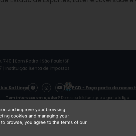
 de Estado de Esportes, Lazer e Juventude e
 740 | Bom Retiro | São Paulo/SP
7 | Instituição isenta de impostos
F
I
Y
kie Settings
PCD - Faça parte do nosso 
a
n
o
c
s
u
Tem interesse em ajudar?
Deixe seu telefone que a gente te liga.
e
t
t
b
a
u
o
g
b
ation and improve your browsing
o
r
e
ecting cookies and managing your
k
a
 concordo que minhas informações serão tratadas de acordo com o
Aviso de Privacidade
 to browse, you agree to the terms of our
m