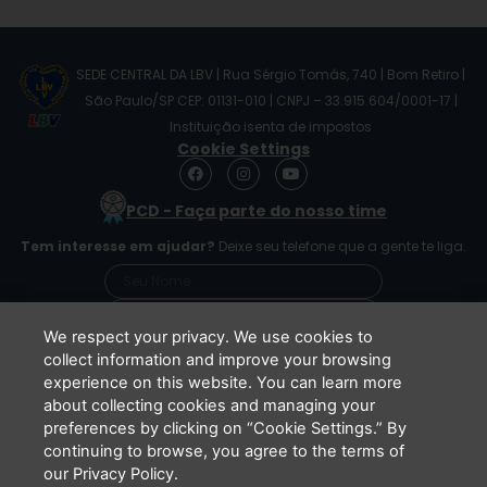
SEDE CENTRAL DA LBV | Rua Sérgio Tomás, 740 | Bom Retiro |
São Paulo/SP CEP: 01131-010 | CNPJ – 33.915.604/0001-17 |
Instituição isenta de impostos
Cookie Settings
F
I
Y
a
n
o
c
s
u
PCD - Faça parte do nosso time
e
t
t
b
a
u
Tem interesse em ajudar?
Deixe seu telefone que a gente te liga.
o
g
b
o
r
e
k
a
m
We respect your privacy. We use cookies to
collect information and improve your browsing
experience on this website. You can learn more
Li e concordo que minhas informações serão
about collecting cookies and managing your
tratadas de acordo com o
Aviso de Privacidade
preferences by clicking on “Cookie Settings.” By
da LBV
continuing to browse, you agree to the terms of
ENVIAR
our Privacy Policy.