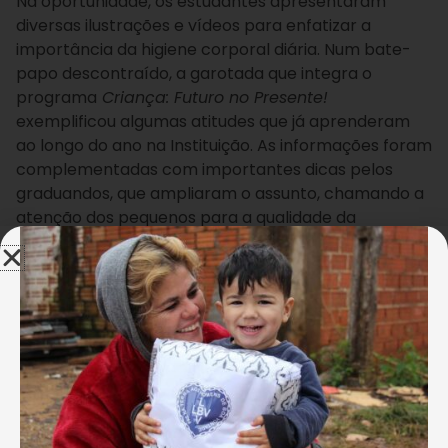
Na oportunidade, os estudantes apresentaram
diversas ilustrações e vídeos para enfatizar a
importância da higiene corporal diária. Num bate-
papo descontraído, a garotada que integra o
programa
Criança: Futuro no Presente!
exemplificou algumas atitudes que já aprenderam
ao longo do ano na Instituição. As informações foram
complementadas com importantes dicas pelos
graduandos, que ampliaram o assunto, chamando a
atenção dos pequenos para a qualidade da
alimentação.
Luzia Ribeiro
Visando incentivar crianças e adolescentes
atendidos pela LBV à prática de hábitos saudáveis,
os visitantes propiciaram um momento em que
todos puderam degustar algumas
frutas.