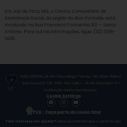
Em Juiz de Fora, MG, o Centro Comunitário de
Assistência Social, da Legião da Boa Vontade, está
localizado na Rua Francisco Fontainha, 83 — Santo
Antônio. Para outras informações, ligue: (32) 3216-
1406.
SEDE CENTRAL DA LBV | Rua Sérgio Tomás, 740 | Bom Retiro |
São Paulo/SP CEP: 01131-010 | CNPJ – 33.915.604/0001-17 |
Instituição isenta de impostos
Cookie Settings
F
I
Y
a
n
o
c
s
u
PCD - Faça parte do nosso time
e
t
t
b
a
u
Tem interesse em ajudar?
Deixe seu telefone que a gente te liga.
o
g
b