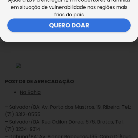
– Itens de higiene (sabonete, creme dental,
em situação de vulnerabilidade nas regiões mais
absorvente, lenço de papel, fraldas infantis e
frias do país
geriátricas e papel higiênico);
QUERO DOAR
– Itens de limpeza (sabão em barra, água sanitária,
desinfetante e detergente)
POSTOS DE ARRECADAÇÃO
Na Bahia
– Salvador/BA: Av. Porto dos Mastros, 19, Ribeira, Tel.:
(71) 3312-0555
– Salvador/BA: Rua Odilon Dórea, 676, Brotas, Tel.:
(71) 3234-9314
– Itabuna/BA: Av. Bionor Rebouças, 135, Caixa D´Água,