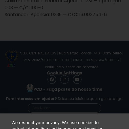
Caixa Econômica Federal: Agência: 1231 — operação:
003 — C/C: 100-0
Santander: Agência: 0239 — C/C: 13.002754-6
SEDE CENTRAL DA LBV | Rua Sérgio Tomás, 740 | Bom Retiro |
São Paulo/SP CEP: 01131-010 | CNPJ – 33.915.604/0001-17 |
Instituição isenta de impostos
Cookie Settings
F
I
Y
a
n
o
c
s
u
PCD - Faça parte do nosso time
e
t
t
b
a
u
Tem interesse em ajudar?
Deixe seu telefone que a gente te liga.
o
g
b
o
r
e
k
a
m
We respect your privacy. We use cookies to
collect information and improve your browsing