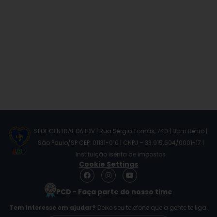
SEDE CENTRAL DA LBV | Rua Sérgio Tomás, 740 | Bom Retiro |
São Paulo/SP CEP: 01131-010 | CNPJ – 33.915.604/0001-17 |
Instituição isenta de impostos
Cookie Settings
F
I
Y
a
n
o
c
s
u
PCD - Faça parte do nosso time
e
t
t
b
a
u
Tem interesse em ajudar?
Deixe seu telefone que a gente te liga.
o
g
b