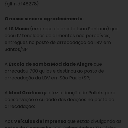
{glf nid:148278}
O nosso sincero agradecimento:
A
LS Music
(empresa do artista Luan Santana) que
doou 12 toneladas de alimentos não perecíveis,
entregues no posto de arrecadação da LBV em
Santos/SP;
A
Escola de samba Mocidade Alegre
que
arrecadou 700 quilos e destinou ao posto de
arrecadação da LBV em São Paulo/SP;
A
Ideal Gráfica
que fez a doação de Pallets para
conservação e cuidado das doações no posto de
arrecadação;
Aos
Veículos de imprensa
que estão divulgando as