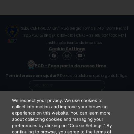
SEDE CENTRAL DA LBV | Rua Sérgio Tomás, 740 | Bom Retiro |
São Paulo/SP CEP: 01131-010 | CNPJ – 33.915.604/0001-17 |
Instituição isenta de impostos
Cookie Settings
F
I
Y
a
n
o
c
s
u
PCD - Faça parte do nosso time
e
t
t
b
a
u
Tem interesse em ajudar?
Deixe seu telefone que a gente te liga.
o
g
b
o
r
e
k
a
m
We respect your privacy. We use cookies to
collect information and improve your browsing
experience on this website. You can learn more
Li e concordo que minhas informações serão
about collecting cookies and managing your
tratadas de acordo com o
Aviso de Privacidade
preferences by clicking on “Cookie Settings.” By
da LBV
continuing to browse, you agree to the terms of
ENVIAR