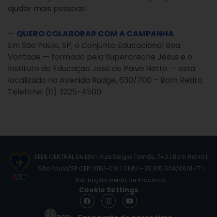
ajudar mais pessoas!
—
QUERO COLABORAR COM A CAMPANHA
Em São Paulo, SP, o Conjunto Educacional Boa
Vontade — formado pela Supercreche Jesus e o
Instituto de Educação José de Paiva Netto — está
localizado na Avenida Rudge, 630/700 – Bom Retiro.
Telefone: (11) 3225-4500.
SEDE CENTRAL DA LBV | Rua Sérgio Tomás, 740 | Bom Retiro |
São Paulo/SP CEP: 01131-010 | CNPJ – 33.915.604/0001-17 |
Instituição isenta de impostos
Cookie Settings
F
I
Y
a
n
o
c
s
u