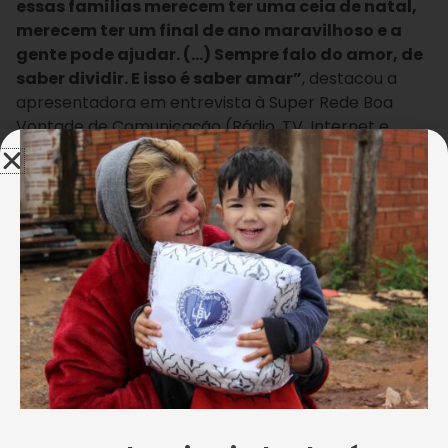
essas famílias merecem ter uma ceia de natal,
merecem ter um final de ano maravilhoso e a
gente pode ajudar. (…) Sempre falo do amor, de
saber dividir. E isso é saber amar”
, destacou a
apresentadora em entrevista à Super Rede Boa
Vontade de Comunicação (Rádio, TV, Internet e
Publicações).
Gabriel Estevão
Nos estúdios da Boa Vontade TV, a apresentadora gravou
um vídeo institucional e tirou fotos para edição 2015 da
Campanha Natal Permanente da LBV — Jesus, o Pão Nosso
de cada dia!
Sobre participar desta ação solidária, Adriane
destacou:
“a gente tem uma agenda difícil, uma
correria, mas tem algumas coisas que chamam
atenção no meio da corrida do dia, ainda mais