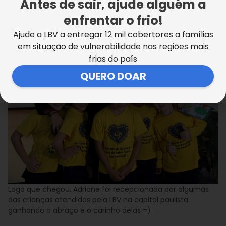
nessa época de final de ano. (…) A LBV mora no
Antes de sair, ajude alguém a
meu coração. E sempre que vocês precisarem de
enfrentar o frio!
mim podem me chamar”
.
Ajude a LBV a entregar 12 mil cobertores a famílias
em situação de vulnerabilidade nas regiões mais
Gabriel Estevão
frias do país
QUERO DOAR
Logo que chegou, Adriane foi recepcionada por algumas
das crianças atendidas pela LBV na capital paulista
ganhando o abraço e o carinho delas =)