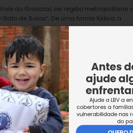
Vale do Gravataí, na região metropolitana 
“O Gato de Botas”. De uma forma lúdica, a
ando do respeito aos animais e outros seres
 vencer todos os desafios da vida.
Antes de
ajude al
valores para as crianças e os adolescentes.
enfrentar
muitos, aquela era a primeira peça teatral
Ajude a LBV a en
cobertores a família
ara mim, é muito importante conhecer novas
vulnerabilidade nas r
podem ser amigos do homem, não só o
do pa
 a gente imaginar muitas coisas e traz muit
QUERO 