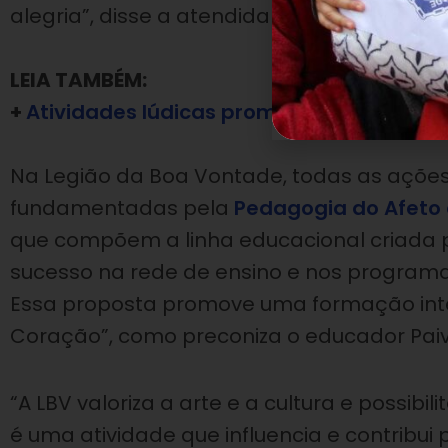
alegria”, disse a atendida Nathiele, 12 anos.
LEIA TAMBÉM:
+
Atividades lúdicas promovem socializaç
Na Legião da Boa Vontade, todas as açõe
fundamentadas pela
Pedagogia do Afeto
que compõem a linha educacional criada 
sucesso na rede de ensino e nos programa
Essa proposta promove uma formação int
Coração”, como preconiza o educador Paiv
“A LBV valoriza a arte e a cultura e possibil
é uma atividade que influencia e contribu