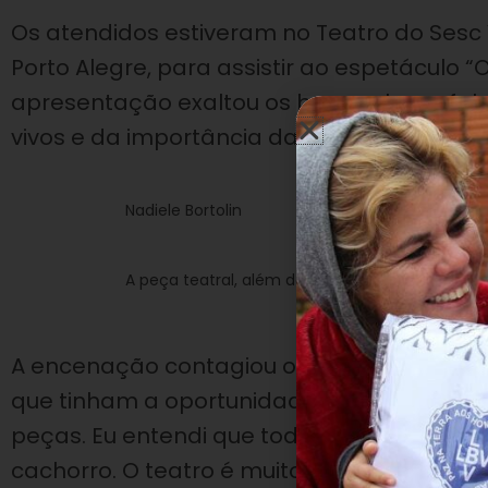
Os atendidos estiveram no Teatro do Sesc 
Porto Alegre, para assistir ao espetáculo 
apresentação exaltou os bons valores, fal
vivos e da importância da sinceridade para
Nadiele Bortolin
A peça teatral, além de divertir, ensinou bons 
A encenação contagiou os atendidos. Para 
que tinham a oportunidade de assistir. “P
peças. Eu entendi que todos os animais 
cachorro. O teatro é muito bom porque faz