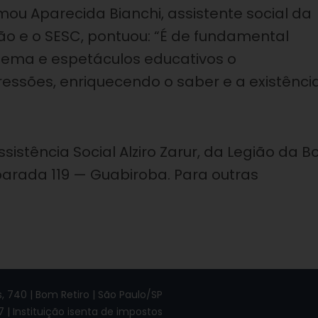
rmou Aparecida Bianchi, assistente social da
ção e o SESC, pontuou: “É de fundamental
inema e espetáculos educativos o
essões, enriquecendo o saber e a existênci
sistência Social Alziro Zarur, da Legião da B
 parada 119 — Guabiroba. Para outras
 740 | Bom Retiro | São Paulo/SP
7 | Instituição isenta de impostos