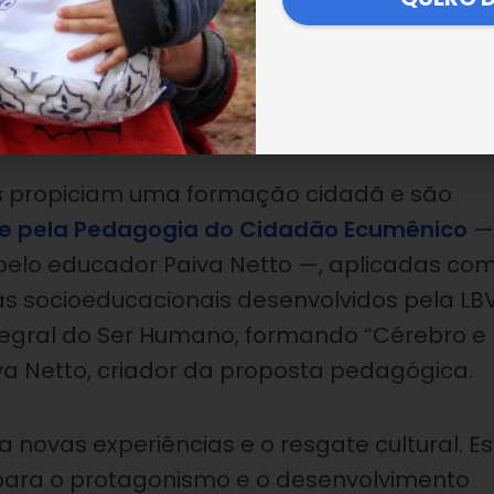
ão e divertem crianças atendidas
s propiciam uma formação cidadã e são
 e pela Pedagogia do Cidadão Ecumênico
—
pelo educador Paiva Netto —, aplicadas co
s socioeducacionais desenvolvidos pela LBV
egral do Ser Humano, formando “Cérebro e
a Netto, criador da proposta pedagógica.
ita novas experiências e o resgate cultural. E
i para o protagonismo e o desenvolvimento