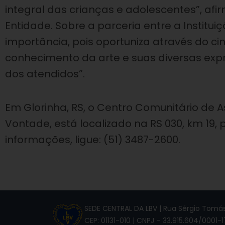
integral das crianças e adolescentes”, afi
Entidade. Sobre a parceria entre a Institui
importância, pois oportuniza através do c
conhecimento da arte e suas diversas expr
dos atendidos”.
Em Glorinha, RS, o Centro Comunitário de As
Vontade, está localizado na RS 030, km 19,
informações, ligue: (51) 3487-2600.
SEDE CENTRAL DA LBV | Rua Sérgio Tomás,
CEP: 01131-010 | CNPJ – 33.915.604/0001-1