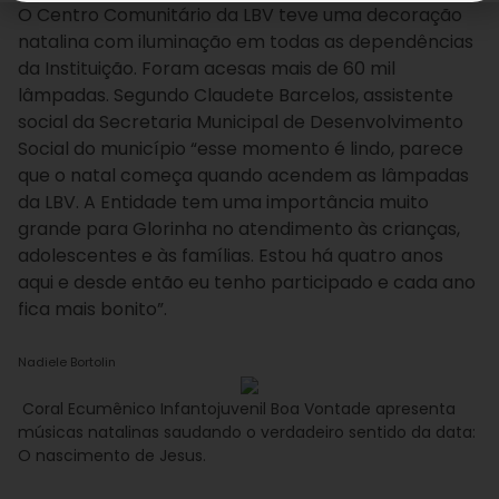
O Centro Comunitário da LBV teve uma decoração
natalina com iluminação em todas as dependências
da Instituição. Foram acesas mais de 60 mil
lâmpadas. Segundo Claudete Barcelos, assistente
social da Secretaria Municipal de Desenvolvimento
Social do município “esse momento é lindo, parece
que o natal começa quando acendem as lâmpadas
da LBV. A Entidade tem uma importância muito
grande para Glorinha no atendimento às crianças,
adolescentes e às famílias. Estou há quatro anos
aqui e desde então eu tenho participado e cada ano
fica mais bonito”.
Nadiele Bortolin
Coral Ecumênico Infantojuvenil Boa Vontade apresenta
músicas natalinas saudando o verdadeiro sentido da data:
O nascimento de Jesus.