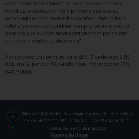
Leandro de Souza foi até a LBV para conhecer o
Natal Luz e destacou: “foi a primeira vez que eu
estive aqui e achei maravilhoso, um trabalho bem
feito e espero que continue sempre assim e que as
pessoas que ajudam essa obra venham participar
para ver a realidade disso aqui”.
Venha você também visitar a LBV. O endereço é RS
030, km 19, parada 119, Guabiroba. Informações: (51)
3487-2600.
SEDE CENTRAL DA LBV | Rua Sérgio Tomás, 740 | Bom Retiro |
São Paulo/SP CEP: 01131-010 | CNPJ – 33.915.604/0001-17 |
Instituição isenta de impostos
Cookie Settings