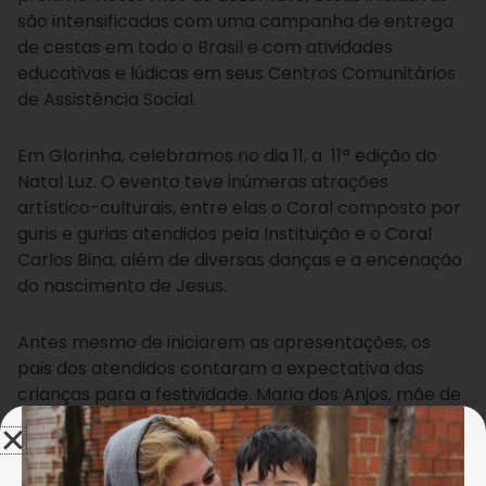
são intensificadas com uma campanha de entrega
de cestas em todo o Brasil e com atividades
educativas e lúdicas em seus Centros Comunitários
de Assistência Social.
Em Glorinha, celebramos no dia 11, a 11ª edição do
Natal Luz. O evento teve inúmeras atrações
artístico-culturais, entre elas o Coral composto por
guris e gurias atendidos pela Instituição e o Coral
Carlos Bina, além de diversas danças e a encenação
do nascimento de Jesus.
Antes mesmo de iniciarem as apresentações, os
pais dos atendidos contaram a expectativa das
crianças para a festividade. Maria dos Anjos, mãe de
dois pequeninos comentou: “Eles vão cantar e
apresentar. Estão muito empolgados, não veem a
hora de chegar o Natal Luz da LBV. Eles ficam muito