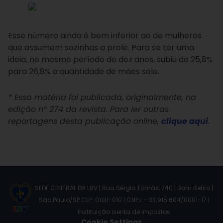
Esse número ainda é bem inferior ao de mulheres
que assumem sozinhas a prole. Para se ter uma
ideia, no mesmo período de dez anos, subiu de 25,8%
para 26,8% a quantidade de mães solo.
* Essa matéria foi publicada, originalmente, na
edição nº 274 da revista. Para ler outras
reportagens desta publicação online,
clique aqui
.
SEDE CENTRAL DA LBV | Rua Sérgio Tomás, 740 | Bom Retiro |
São Paulo/SP CEP: 01131-010 | CNPJ – 33.915.604/0001-17 |
Instituição isenta de impostos
Cookie Settings