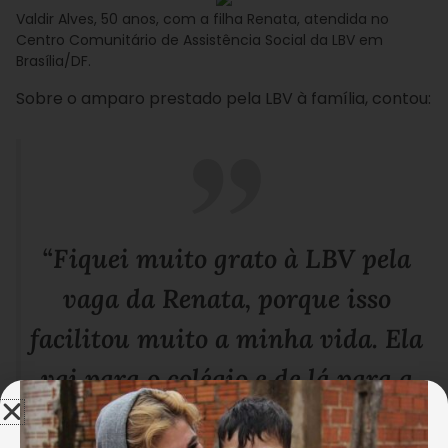
Valdir Alves, 50 anos, com a filha Renata, atendida no
Centro Comunitário de Assistência Social da LBV em
Brasília/DF.
Sobre o amparo prestado pela LBV à família, contou:
“Fiquei muito grato à LBV pela
vaga da Renata, porque isso
facilitou muito a minha vida. Ela
vai para o colégio e de lá para a
Instituição, onde ocupa o tempo