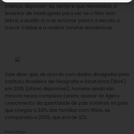
criança, dispondo-se, sempre que necessário, a
levantar de madrugada para ver se o filho tem
febre, a auxiliá-lo a se arrumar para ir à escola, a
trocar fraldas e a realizar tarefas domésticas.
Vale dizer que, de acordo com dados divulgados pelo
Instituto Brasileiro de Geografia e Estatística (IBGE)
em 2015 (último disponível), homens ainda são
minoria nessa complexa tarefa, apesar do ligeiro
crescimento da quantidade de pais solteiros no país,
que chegou a 3,6% das famílias com filhos, se
comparado a 2005, que era de 3,1%.
Paulo Araújo