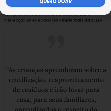
QUERO DOAR
A programação da oficina incluiu discussões sobre
os impactos do lixo no meio ambiente, sob a
orientação de
educadores ambientais da SEMA.
“As crianças aprenderam sobre a
reutilização, reaproveitamento
de resíduos e irão levar para
casa, para seus familiares,
aprendizados a respeito da