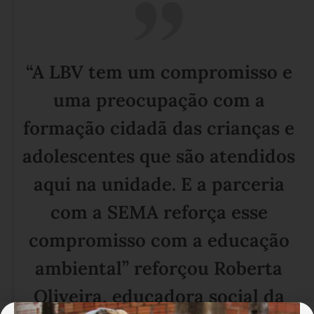
“A LBV tem um compromisso e
uma preocupação com a
formação cidadã das crianças e
adolescentes que são atendidos
aqui na unidade. E a parceria
com a SEMA reforça esse
compromisso com a educação
ambiental” reforçou Roberta
Oliveira, educadora social da