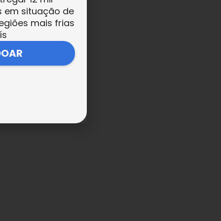
s em situação de
egiões mais frias
ís
DOAR
ara
s