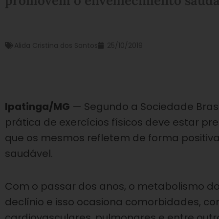
promovem o envelhecimento saudá
Alida Cristina dos Santos
25/10/2019
Ipatinga/MG
— Segundo a Sociedade Brasil
prática de exercícios físicos deve estar p
que os mesmos refletem de forma positiva
saudável.
Com o passar dos anos, o metabolismo d
declínio e isso ocasiona comorbidades, co
cardiovasculares, pulmonares e entre outro