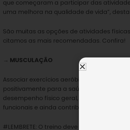
que começaram a participar das atividad
uma melhora na qualidade de vida”, desta
São muitas as opções de atividades físicas 
citamos as mais recomendadas. Confira!
→ MUSCULAÇÃO
Associar exercícios aeróbicos com exercíci
positivamente para a saúde. A musculação
desempenho físico geral, e como consequê
funcionais e ainda contribui para o alívio d
#LEMBRETE: O treino deve ser feito de aco