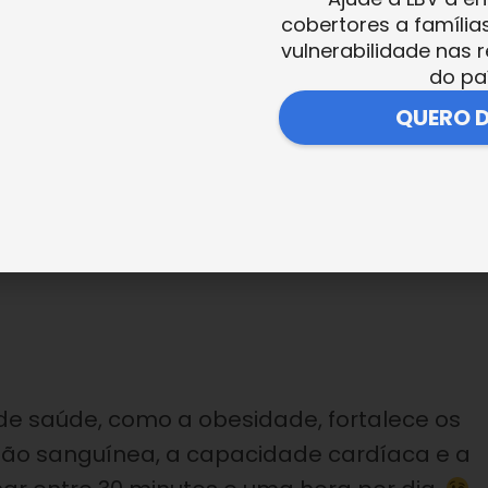
ada por um profissional da área.
cobertores a família
vulnerabilidade nas r
do pa
QUERO 
rientação de um profissional, contribuem p
 saúde cardiovascular e respiratória, e
idroginástica e a natação são bons exemplo
e saúde, como a obesidade, fortalece os
ação sanguínea, a capacidade cardíaca e a