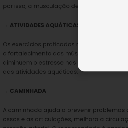
por isso, a musculação deve ser acompanh
→ ATIVIDADES AQUÁTICAS
Os exercícios praticados na água, com a o
o fortalecimento dos músculos, melhoram a
diminuem o estresse nas articulações. A h
das atividades aquáticas.
→ CAMINHADA
A caminhada ajuda a prevenir problemas d
ossos e as articulações, melhora a circul