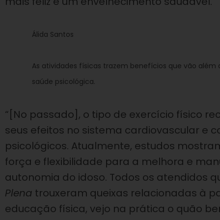
mais feliz e um envelhecimento saudável.
Álida Santos
As atividades físicas trazem benefícios que vão além
saúde psicológica.
“[No passado], o tipo de exercício físico 
seus efeitos no sistema cardiovascular e 
psicológicos. Atualmente, estudos mostra
força e flexibilidade para a melhora e ma
autonomia do idoso. Todos os atendidos 
Plena
trouxeram queixas relacionadas à par
educação física, vejo na prática o quão b