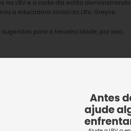
es na LBV e a cada dia estão demonstrando
cou a educadora social da LBV, Greyce.
sugeridas para a terceira idade, por isso,
os resistidos (musculação) contribui
 ajudar a aumentar a força muscular e o
Antes de
ncia, previne o avanço de limitações
ajude al
e dores crônicas.
enfrentar
rdo com o condicionamento físico de cada u
Ajude a LBV a en