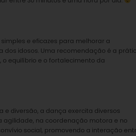
ar entre 30 minutos e uma hora por dia.
simples e eficazes para melhorar a
da dos idosos. Uma recomendação é a práti
, o equilíbrio e o fortalecimento da
 e diversão, a dança exercita diversos
na agilidade, na coordenação motora e no
convívio social, promovendo a interação ent