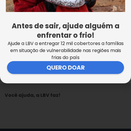
{glf nid:123404}
Agradecemos de todo o coração a ajuda de nossos
valorosos voluntários que não mediram esforços,
Antes de sair, ajude alguém a
que mantiveram o distanciamento necessário,
enfrentar o frio!
equipados com máscara e luvas, cuidando para que
Ajude a LBV a entregar 12 mil cobertores a famílias
tudo fosse feito com dedicação e
em situação de vulnerabilidade nas regiões mais
carinho.⠀⠀⠀⠀⠀⠀⠀⠀
frias do país
QUERO DOAR
Em breve, traremos aqui mais informações sobre a
entrega desses kits e as cestas de alimentos não
perecíveis.
⠀⠀⠀⠀⠀⠀⠀⠀
Você ajuda, a LBV faz!