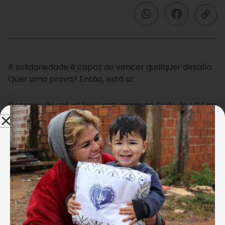
A solidariedade é capaz de vencer qualquer desafio.
Quer uma prova? Então, está aí:
Dezenas de voluntários estiveram na Sede da LBV na
capital paulista para ajudar na montagem de
kits
de
limpeza que serão entregues às famílias em
situação de vulnerabilidade social atendidas pela
LBV e por instituições parceiras.
⠀⠀⠀⠀⠀⠀⠀⠀
Ao todo, são 2.950 kits, contendo itens necessários
para manter a casa limpa e higienizada, livre da
proliferação do novo coronavírus.