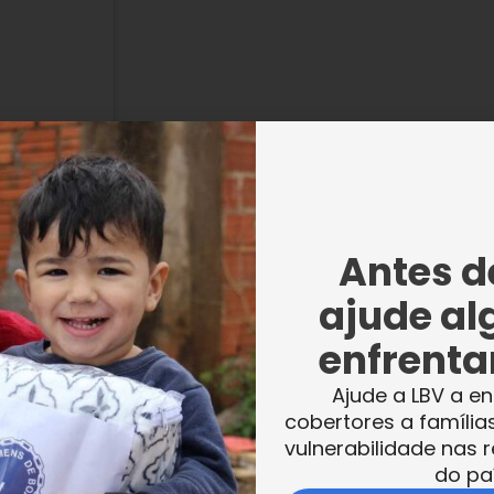
Antes de
ajude al
enfrentar
 (@lbvbrasil)
Ajude a LBV a en
cobertores a família
vulnerabilidade nas r
 da Silva
, também recebeu a doação, e ao
do pa