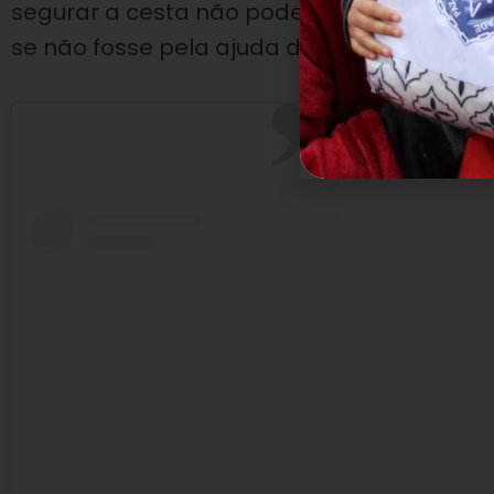
segurar a cesta não pode conter a emoção,
se não fosse pela ajuda da Legião da Boa