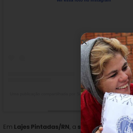
Ver essa foto no Instagram
Uma publicação compartilhada por Solidariedade | Mundo Melhor
Em
Lajes Pintadas/RN
, a
sra. Vitória Selma