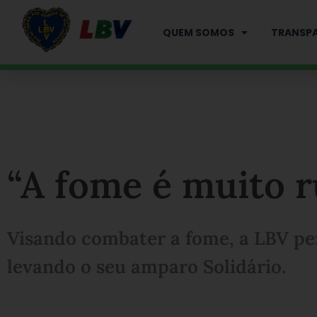
Ir
para
QUEM SOMOS
TRANSPA
o
conteúdo
“A fome é muito 
Visando combater a fome, a LBV per
levando o seu amparo Solidário.