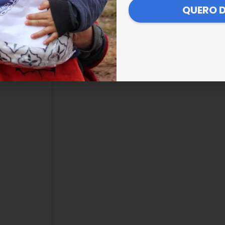
 pois, não teria comida para os próximo di
QUERO 
 Vontade.
Confira.