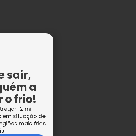
 sair,
guém a
 o frio!
tregar 12 mil
s em situação de
egiões mais frias
ís