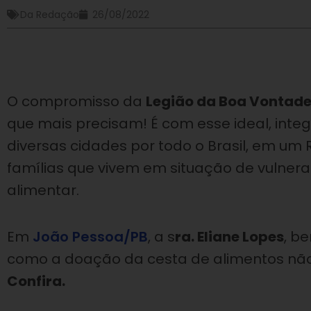
Da Redação
26/08/2022
O compromisso da
Legião da Boa Vontad
que mais precisam! É com esse ideal, integ
diversas cidades por todo o Brasil, em um R
famílias que vivem em situação de vulnera
alimentar.
Em
João Pessoa/PB
, a s
ra. Eliane Lopes
, b
como a doação da cesta de alimentos não
Confira.