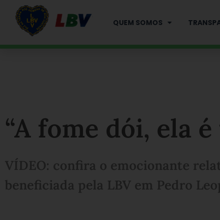
Ir
para
QUEM SOMOS
TRANSPA
o
conteúdo
“A fome dói, ela é 
VÍDEO: confira o emocionante relat
beneficiada pela LBV em Pedro Le