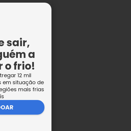
 sair,
guém a
 o frio!
tregar 12 mil
s em situação de
egiões mais frias
ís
DOAR
la