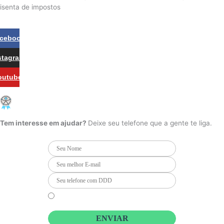
isenta de impostos
Cookie Settings
cebook
stagram
outube
PCD - Faça parte do nosso time
Tem interesse em ajudar?
Deixe seu telefone que a gente te liga.
Li e concordo que minhas informações serão tratadas de
acordo com o
Aviso de Privacidade
da LBV
ENVIAR