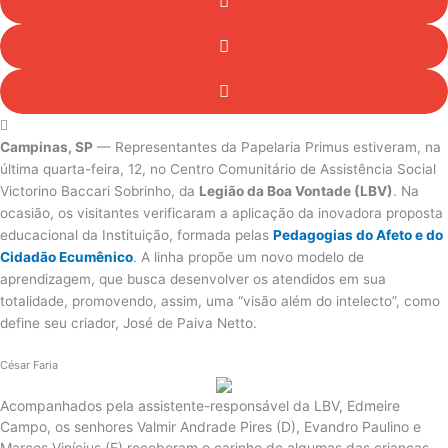
Campinas, SP
—
R
epresentantes da Papelaria Primus estiveram, na
última quarta-feira, 12, no Centro Comunitário de Assistência Social
Victorino Baccari Sobrinho, da
Legião da Boa Vontade (LBV)
. Na
ocasião, os visitantes verificaram a aplicação da inovadora proposta
educacional da Instituição, formada pelas
Pedagogias do Afeto e do
Cidadão Ecumênico
.
A linha propõe um novo modelo de
aprendizagem, que busca desenvolver os atendidos em sua
totalidade, promovendo, assim, uma “visão além do intelecto”, como
define seu criador, José de Paiva Netto.
César Faria
Acompanhados pela assistente-responsável da LBV, Edmeire
Campo, os senhores Valmir Andrade Pires (D), Evandro Paulino e
Marcos Vinícius (E) receberam o carinho de algumas das crianças