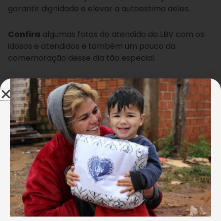
garantir dignidade e elevar a autoestima deles.
Confira
algumas fotos do atendido da LBV com os
idosos e atendidos e também um pouco da
comemoração desse dia tão especial.
Ver essa foto no Instagram