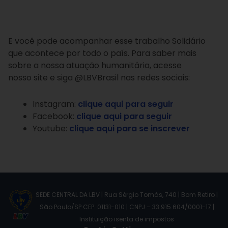
E você pode acompanhar esse trabalho Solidário
que acontece por todo o país. Para saber mais
sobre a nossa atuação humanitária, acesse
nosso site e siga @LBVBrasil nas redes sociais:
Instagram:
clique aqui para seguir
Facebook:
clique aqui para seguir
Youtube:
clique aqui para se inscrever
SEDE CENTRAL DA LBV | Rua Sérgio Tomás, 740 | Bom Retiro |
São Paulo/SP CEP: 01131-010 | CNPJ – 33.915.604/0001-17 |
Instituição isenta de impostos