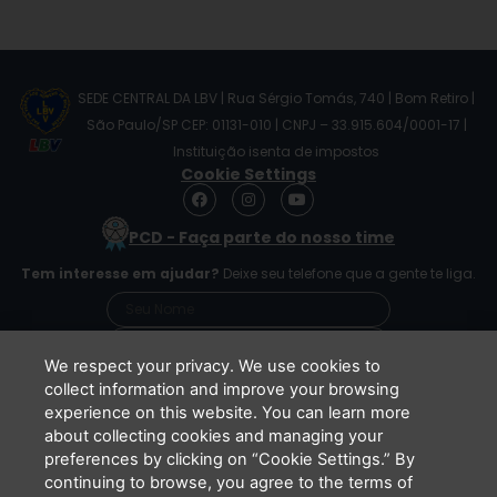
SEDE CENTRAL DA LBV | Rua Sérgio Tomás, 740 | Bom Retiro |
São Paulo/SP CEP: 01131-010 | CNPJ – 33.915.604/0001-17 |
Instituição isenta de impostos
Cookie Settings
F
I
Y
a
n
o
c
s
u
PCD - Faça parte do nosso time
e
t
t
b
a
u
Tem interesse em ajudar?
Deixe seu telefone que a gente te liga.
o
g
b
o
r
e
k
a
m
We respect your privacy. We use cookies to
collect information and improve your browsing
experience on this website. You can learn more
Li e concordo que minhas informações serão
about collecting cookies and managing your
tratadas de acordo com o
Aviso de Privacidade
preferences by clicking on “Cookie Settings.” By
da LBV
continuing to browse, you agree to the terms of
ENVIAR