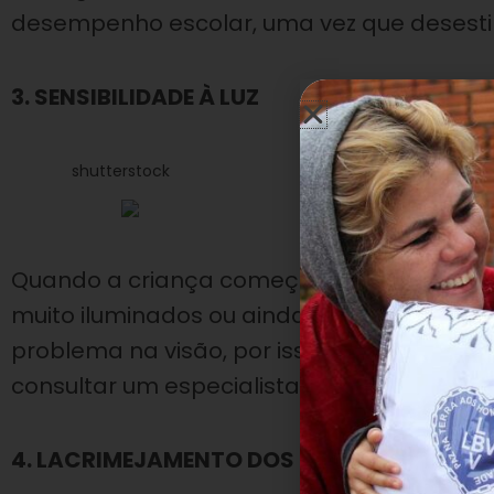
desempenho escolar, uma vez que desesti
3. SENSIBILIDADE À LUZ
shutterstock
Quando a criança começa a demonstrar
muito iluminados ou ainda sob a luz solar,
problema na visão, por isso, ao identific
consultar um especialista.
4. LACRIMEJAMENTO DOS OLHOS