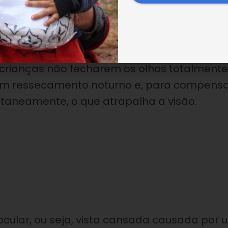
crianças não fecharem os olhos totalmente
um ressecamento noturno e, para compensa
taneamente, o que atrapalha a visão.
 ocular, ou seja, vista cansada causada por 