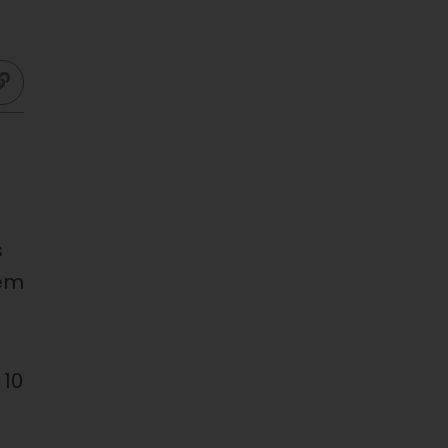
s
têm
 10