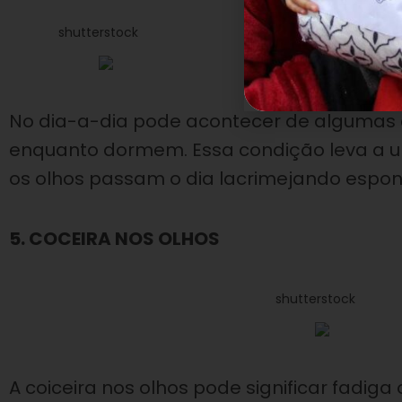
shutterstock
No dia-a-dia pode acontecer de algumas 
enquanto dormem. Essa condição leva a 
os olhos passam o dia lacrimejando espon
5. COCEIRA NOS OLHOS
shutterstock
A coiceira nos olhos pode significar fadiga