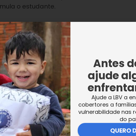
mula o estudante.
Antes de
ajude al
 um incômodo além do comum em ambiente
enfrentar
 isso pode significar o desenvolvimento de u
ar esse comportamento, é recomendável
Ajude a LBV a en
cobertores a família
vulnerabilidade nas r
do pa
QUERO 