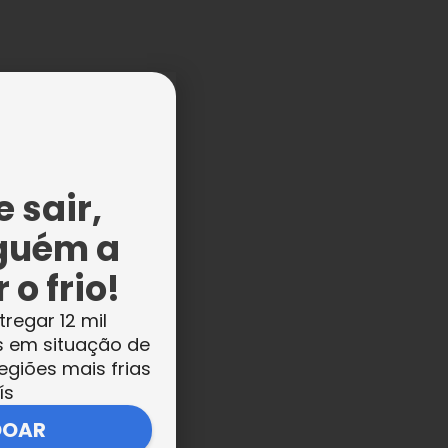
 sair,
guém a
s
 o frio!
m
tregar 12 mil
s em situação de
egiões mais frias
ís
DOAR