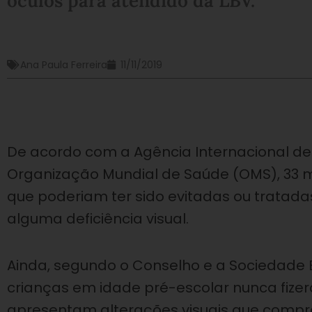
óculos para atendido da LBV.
Ana Paula Ferreira
11/11/2019
De acordo com a Agência Internacional de
Organização Mundial de Saúde (OMS), 33 m
que poderiam ter sido evitadas ou tratad
alguma deficiência visual.
Ainda, segundo o Conselho e a Sociedade B
crianças em idade pré-escolar nunca fize
apresentam alterações visuais que comp