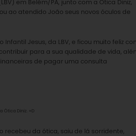
LBV) em Belém/PA, junto com a Ótica Diniz,
egou ao atendido João seus novos óculos de
nfantil Jesus, da LBV, e ficou muito feliz c
contribuir para a sua qualidade de vida, al
 financeiras de pagar uma consulta
a Ótica Diniz. =D
 recebeu da ótica, saiu de lá sorridente,