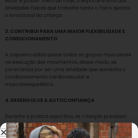
estar e prazer. Além do mais, o esporte é uma das
atividades físicas que trabalha tanto o físico quanto
o emocional da criança.
3. CONTRIBUI PARA UMA MAIOR FLEXIBILIDADE E
CONDICIONAMENTO
A capoeira utiliza quase todos os grupos musculares
na execução dos movimentos, desse modo, se
caracteriza por ser uma atividade que aumenta o
condicionamento cardiovascular e
musculoesquelético.
4. DESENVOLVE A AUTOCONFIANÇA
Durante a pratica esportiva, as crianças precisam
estar atentas para que não recebam e nem façam
algum golpe que machuque o adversário. Sendo