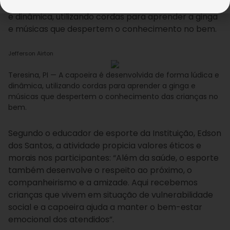
Presente!
. A atividade é desenvolvida de forma lúdica
e dinâmica, utilizando cordas para aprender a ginga
e músicas que despertem o conhecimento no bem.
Jefferson Airton
Teresina, PI — A capoeira é desenvolvida de forma lúdica e
dinâmica, utilizando cordas para aprender a ginga e
músicas que despertem o conhecimento das crianças no
bem.
Segundo o educador de esporte da Instituição, Edson
dos Santos, a atividade propicia valores éticos e
morais nos participantes: “Além da saúde, o esporte
também desenvolve o respeito ao próximo, o
companheirismo e a amizade. Aqui recebemos
crianças que vivem em situação de vulnerabilidade
social e a capoeira ajuda a manter o bem-estar
emocional dos atendidos”.