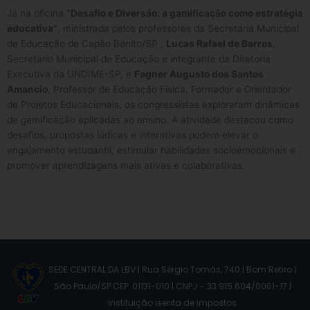
Já na oficina
“Desafio e Diversão: a gamificação como estratégia
educativa”
, ministrada pelos professores da Secretaria Municipal
de Educação de Capão Bonito/SP ,
Lucas Rafael de Barros
,
Secretário Municipal de Educação e integrante da Diretoria
Executiva da UNDIME-SP, e
Fagner Augusto dos Santos
Amancio
, Professor de Educação Física, Formador e Orientador
de Projetos Educacionais, os congressistas exploraram dinâmicas
de gamificação aplicadas ao ensino. A atividade destacou como
desafios, propostas lúdicas e interativas podem elevar o
engajamento estudantil, estimular habilidades socioemocionais e
promover aprendizagens mais ativas e colaborativas.
SEDE CENTRAL DA LBV | Rua Sérgio Tomás, 740 | Bom Retiro |
São Paulo/SP CEP: 01131-010 | CNPJ – 33.915.604/0001-17 |
Instituição isenta de impostos