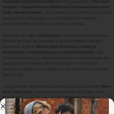
Pedagogia do Cidadão Ecumênico
. Em sua palestra,
“Educação
Integral — Competências e Habilidades Socioemocionais: uma
visão além do intelecto”
, ela evidenciou a importância de práticas
que acolhem o educando em sua totalidade, promovendo
desenvolvimento cognitivo, emocional e espiritual.
Na sequência, a
d
ra. Hélia Bracons
, doutora em Serviço Social e
Diretora do Curso de Licenciatura da Universidade Lusófona,
apresentou o tema
“Educar para a Diferença, Cuidar na
Diversidade: Competências para a Interculturalidade”
. Sua
abordagem reforçou a relevância de políticas e metodologias que
valorizem a diversidade cultural, favoreçam a convivência
inclusiva e ampliem as competências interculturais no ambiente
educacional.
A programação também contou com a participação da
d
ra. Maria
Irene Tomé Louro
, Diretora do Agrupamento de Escolas José
Afonso, em Loures. Em sua palestra,
“O Projeto Educativo
enquanto instrumento promotor de uma Educação
Transformadora”
, ela compartilhou experiências de gestão e