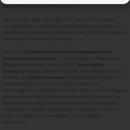
estar emocional no ambiente educativo.
No período da tarde, os congressistas participaram de duas
oficinas práticas, cuidadosamente desenhadas para ampliar
repertórios metodológicos e fortalecer a aplicação de estratégias
inovadoras no cotidiano pedagógico.
Na oficina
“O caminhar envolvendo a metodologia fónica
emocional e a neurociência”
, conduzida pelas professoras da
Rede de Ensino Jardins, de Aracaju/SE,
Maria Venizia
Gonzaga,
Pedagoga, Mestra em Ciência da Educação e Gestora
da Rede, e
Lourdes Rhavenalla,
Pedagoga, Especialista em
Educação Especial e Psicomotricidade, Psicóloga e
Psicoterapeuta, os participantes tiveram contato com abordagens
que unem neurociência, linguagem e emoções. As educadoras
demonstraram como práticas sensíveis e intencionais podem
impulsionar o processo de alfabetização, fortalecer vínculos e
tornar o ambiente de aprendizagem mais acolhedor e
significativo.