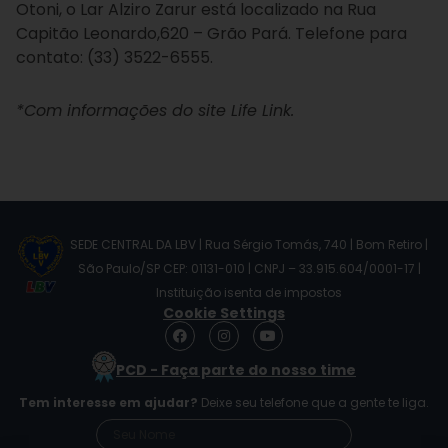
Otoni, o Lar Alziro Zarur está localizado na Rua
Capitão Leonardo,620 – Grão Pará. Telefone para
contato: (33) 3522-6555.
*Com informações do site Life Link.
SEDE CENTRAL DA LBV | Rua Sérgio Tomás, 740 | Bom Retiro |
São Paulo/SP CEP: 01131-010 | CNPJ – 33.915.604/0001-17 |
Instituição isenta de impostos
Cookie Settings
F
I
Y
a
n
o
c
s
u
PCD - Faça parte do nosso time
e
t
t
b
a
u
Tem interesse em ajudar?
Deixe seu telefone que a gente te liga.
o
g
b
o
r
e
k
a