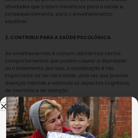
atividades que trazem benefícios para a saúde e,
consequentemente, para o envelhecimento
saudável.
2. CONTRIBUI PARA A SAÚDE PSCOLÓGICA
Ao envelhecermos é comum adotarmos certos
comportamentos que podem causar a depressão
ou o isolamento, por isso, a socialização é tão
importante na terceira idade, uma vez que previne
doenças mentais e estimula os aspectos cognitivos,
de memória e de atenção.
3. MOTIVAÇÃO
A motivação é um dos principais benefícios da
socialização. Quando os idosos participam de grupos
sociais, eles se sentem mais autoconfiantes e