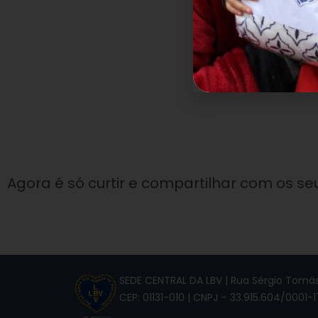
Agora é só curtir e compartilhar com os se
SEDE CENTRAL DA LBV | Rua Sérgio Tomás,
CEP: 01131-010 | CNPJ – 33.915.604/0001-1