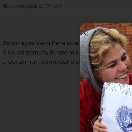
Da Redação
20/07/2017
As amigas Vera Pereira e Matilde Ramiro 
Elas cantaram, falaram o que uma represe
… deram um verdadeiro show de alegria e