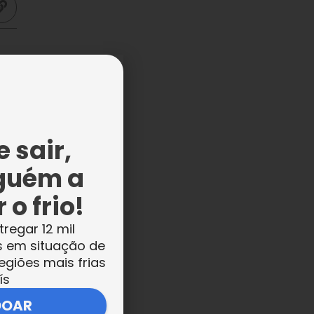
de.
as
 sair,
guém a
 o frio!
tregar 12 mil
s em situação de
egiões mais frias
ís
DOAR