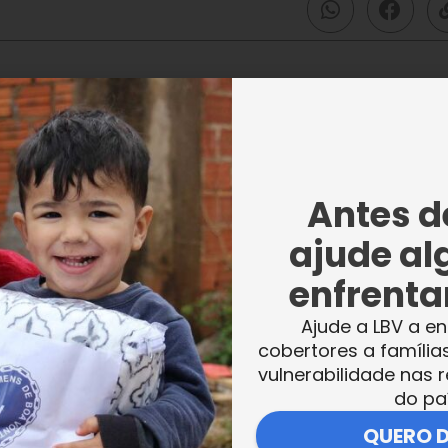
mostraram o verdadeiro valor de uma amiza
nta para a outra, se abraçaram, riram junt
Antes de
 de amor!
ajude al
enfrentar
Ajude a LBV a en
cobertores a família
vulnerabilidade nas r
do pa
QUERO 