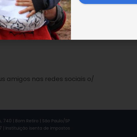
us amigos nas redes sociais o/
 740 | Bom Retiro | São Paulo/SP
7 | Instituição isenta de impostos