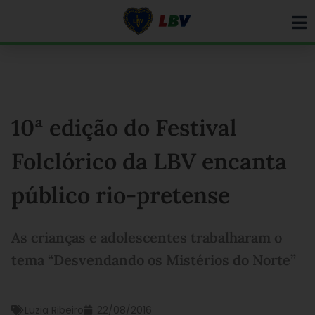
Ir
para
o
conteúdo
10ª edição do Festival
Folclórico da LBV encanta
público rio-pretense
As crianças e adolescentes trabalharam o
tema “Desvendando os Mistérios do Norte”
Luzia Ribeiro
22/08/2016