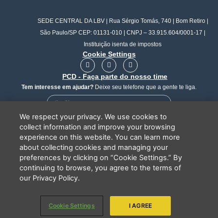
SEDE CENTRAL DA LBV | Rua Sérgio Tomás, 740 | Bom Retiro |
São Paulo/SP CEP: 01131-010 | CNPJ – 33.915.604/0001-17 |
Instituição isenta de impostos
Cookie Settings
F
I
Y
a
n
o
PCD - Faça parte do nosso time
c
s
u
e
t
t
Tem interesse em ajudar?
Deixe seu telefone que a gente te liga.
b
a
u
o
g
b
o
r
e
k
a
We respect your privacy. We use cookies to
m
collect information and improve your browsing
experience on this website. You can learn more
about collecting cookies and managing your
Li e concordo que minhas informações serão tratadas de
preferences by clicking on “Cookie Settings.” By
acordo com o
Aviso de Privacidade
da LBV
continuing to browse, you agree to the terms of
ENVIAR
our Privacy Policy.
Cookie Settings
I AGREE
Copyright 2026 - LBV - Legião da Boa Vontade. Todos os direitos
reservados.