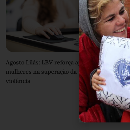
Agosto Lilás: LBV reforça apoio às
mulheres na superação da
violência