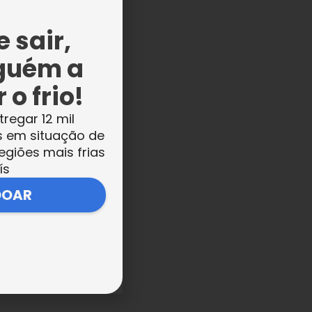
 sair,
guém a
 o frio!
tregar 12 mil
s em situação de
egiões mais frias
ís
DOAR