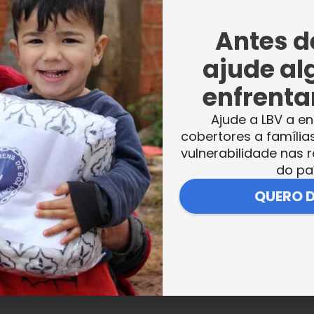
Antes de
ajude al
enfrentar
Ajude a LBV a en
cobertores a família
vulnerabilidade nas r
do pa
QUERO 
VER MAIS NOTÍCIAS