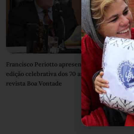
Francisco Periotto apresenta
edição celebrativa dos 70 anos da
revista Boa Vontade