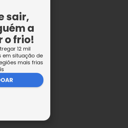
 sair,
guém a
 o frio!
tregar 12 mil
s em situação de
egiões mais frias
ís
DOAR