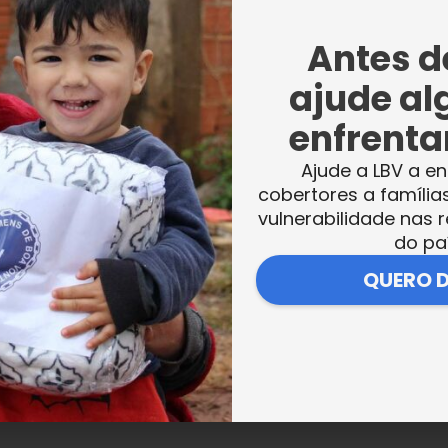
Antes de
ajude al
enfrentar
Ajude a LBV a en
cobertores a família
vulnerabilidade nas r
do pa
QUERO 
VER MAIS NOTÍCIAS