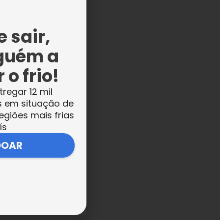
 sair,
guém a
 o frio!
tregar 12 mil
s em situação de
egiões mais frias
ís
DOAR