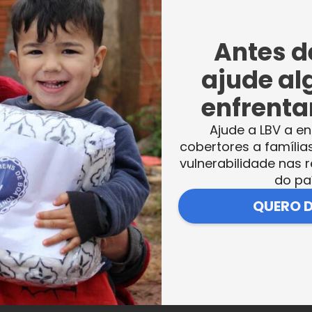
Antes de
ajude al
enfrentar
Ajude a LBV a en
cobertores a família
vulnerabilidade nas r
do pa
QUERO 
VER MAIS NOTÍCIAS