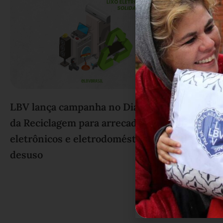
LBV lança campanha no Dia Global
da Reciclagem para arrecadar itens
eletrônicos e eletrodomésticos em
desuso