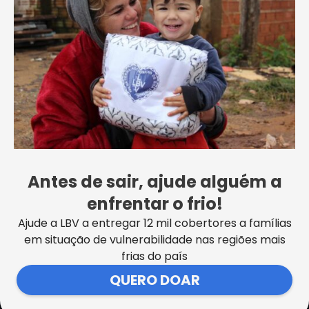
Presidente da LBV anuncia novas etapas
do trabalho na Instituição na capital
paulista
Antes de sair, ajude alguém a
VER MAIS NOTÍCIAS
enfrentar o frio!
Ajude a LBV a entregar 12 mil cobertores a famílias
em situação de vulnerabilidade nas regiões mais
frias do país
SEDE CENTRAL DA LBV | Rua Sérgio Tomás, 740 | Bom Retiro |
QUERO DOAR
São Paulo/SP CEP: 01131-010 | CNPJ – 33.915.604/0001-17 |
Instituição isenta de impostos