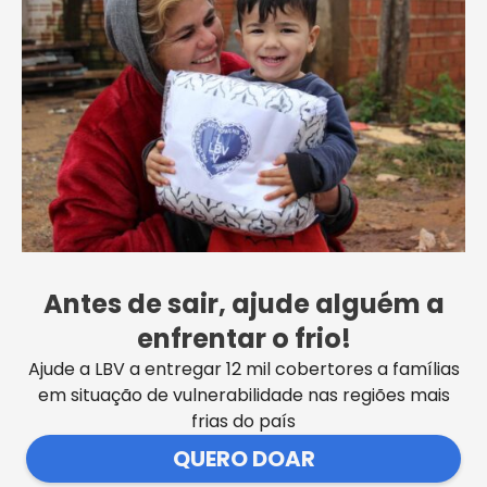
LBV lança campanha no Dia Global da
Reciclagem para arrecadar itens
eletrônicos e eletrodomésticos em
desuso
Antes de sair, ajude alguém a
VER MAIS NOTÍCIAS
enfrentar o frio!
Ajude a LBV a entregar 12 mil cobertores a famílias
em situação de vulnerabilidade nas regiões mais
frias do país
QUERO DOAR
SEDE CENTRAL DA LBV | Rua Sérgio Tomás, 740 | Bom Retiro |
São Paulo/SP CEP: 01131-010 | CNPJ – 33.915.604/0001-17 |