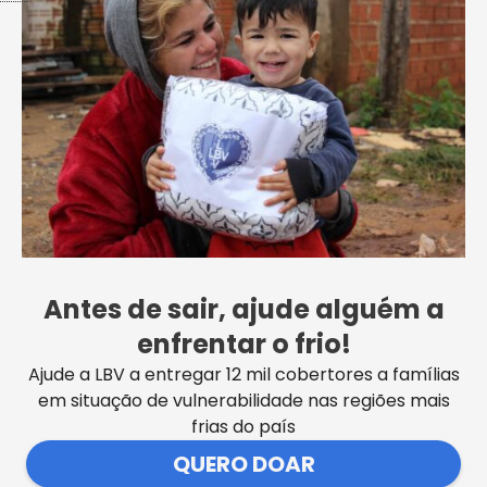
Adriane Galisteu apoia a Campanha de
Natal da LBV e mobiliza milhões de
seguidores pela solidariedade
Antes de sair, ajude alguém a
VER MAIS NOTÍCIAS
enfrentar o frio!
Ajude a LBV a entregar 12 mil cobertores a famílias
em situação de vulnerabilidade nas regiões mais
frias do país
QUERO DOAR
SEDE CENTRAL DA LBV | Rua Sérgio Tomás, 740 | Bom Retiro |