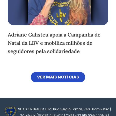
Adriane Galisteu apoia a Campanha de
Natal da LBV e mobiliza milhões de
seguidores pela solidariedade
VER MAIS NOTÍCIAS
SEDE CENTRAL DA LBV | Rua Sérgio Tomás, 740 | Bom Retiro |
São Paulo/SP CEP: 01131-010 | CNPJ – 33.915.604/0001-17 |