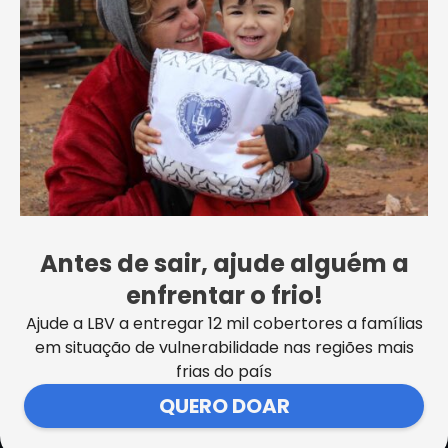
Francisco Periotto apresenta edição
celebrativa dos 70 anos da revista Boa
Vontade
Antes de sair, ajude alguém a
VER MAIS NOTÍCIAS
enfrentar o frio!
Ajude a LBV a entregar 12 mil cobertores a famílias
em situação de vulnerabilidade nas regiões mais
frias do país
SEDE CENTRAL DA LBV | Rua Sérgio Tomás, 740 | Bom Retiro |
QUERO DOAR
São Paulo/SP CEP: 01131-010 | CNPJ – 33.915.604/0001-17 |
Instituição isenta de impostos