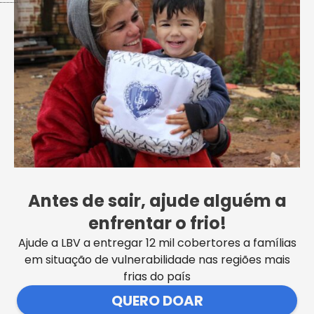
Centro de Assistência Humanitária, da
LBV, celebra o Dia Mundial Humanitário
Antes de sair, ajude alguém a
VER MAIS NOTÍCIAS
enfrentar o frio!
Ajude a LBV a entregar 12 mil cobertores a famílias
em situação de vulnerabilidade nas regiões mais
frias do país
QUERO DOAR
SEDE CENTRAL DA LBV | Rua Sérgio Tomás, 740 | Bom Retiro |