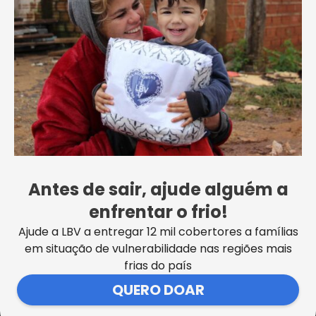
“Luto muito para ter as minhas
coisas. Então, com essa doença,
piorou cada vez mais. A
comunidade da gente é esquecida.
Comi muito fubá, não vou mentir.
E assim está dando para viver, a
Antes de sair, ajude alguém a
enfrentar o frio!
realidade, infelizmente, é essa.
Se
Ajude a LBV a entregar 12 mil cobertores a famílias
não fosse a ajuda da LBV, a gente
em situação de vulnerabilidade nas regiões mais
frias do país
não era nada
, porque um
QUERO DOAR
poquinho aqui, um poquinho ali,