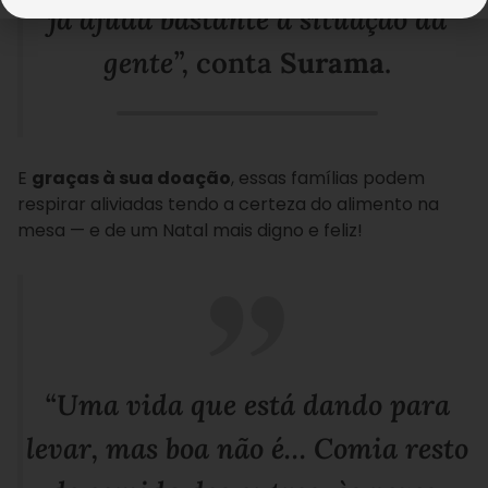
já ajuda bastante a situação da
gente”,
conta
Surama
.
E
graças à sua doação
, essas famílias podem
respirar aliviadas tendo a certeza do alimento na
mesa — e de um Natal mais digno e feliz!
“Uma vida que está dando para
levar, mas boa não é… Comia resto