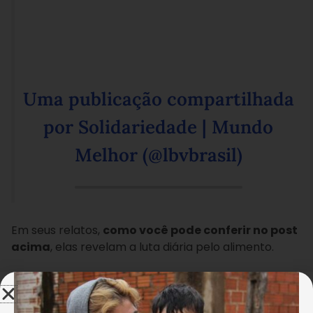
Uma publicação compartilhada
por Solidariedade | Mundo
Melhor (@lbvbrasil)
Em seus relatos,
como você pode conferir no post
acima
, elas revelam a luta diária pelo alimento.