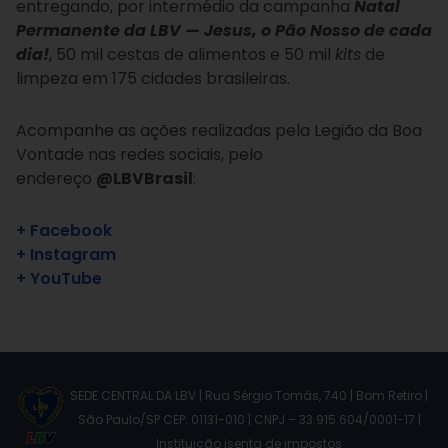
entregando, por intermédio da campanha
Natal
Permanente da LBV — Jesus, o Pão Nosso de cada
dia!
, 50 mil cestas de alimentos e 50 mil
kits
de
limpeza em 175 cidades brasileiras.
Acompanhe as ações realizadas pela Legião da Boa
Vontade nas redes sociais, pelo
endereço
@LBVBrasil
:
+ Facebook
+ Instagram
+ YouTube
SEDE CENTRAL DA LBV | Rua Sérgio Tomás, 740 | Bom Retiro |
São Paulo/SP CEP: 01131-010 | CNPJ – 33.915.604/0001-17 |
Instituição isenta de impostos