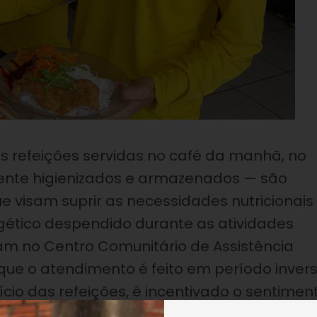
 refeições servidas no café da manhã, no
ente higienizados e armazenados — são
e visam suprir as necessidades nutricionais
ético despendido durante as atividades
izam no Centro Comunitário de Assistência
z que o atendimento é feito em período inver
ício das refeições, é incentivado o sentimen
tando a crença e a filosofia de vida que ca