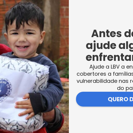
Antes de
ação realizadas por meio da Oficina do
ajude al
o infantojuvenil a trabalhar, além do corpo, 
enfrentar
so que os participantes
Ajude a LBV a en
te condicionamento físico e, naturalmente,
cobertores a família
 outras tarefas ao longo do dia, pelo fato
vulnerabilidade nas r
do pa
e instrumentos pedagógicos, acabam por
e consigam conviver solidariamente com a
QUERO 