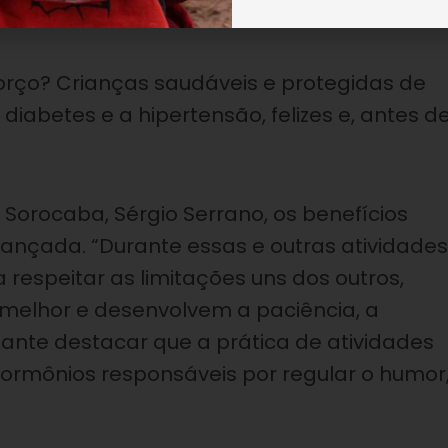
forço? Crianças saudáveis e protegidas de
iabetes e a hipertensão, felizes e, antes d
Sorocaba, Sérgio Serrano, os benefícios
iançada. “Durante essas e outras atividades
respeitar as limitações uns dos outros,
melhor e desenvolvem a paciência, a
ante destacar que a prática de atividades
hormônios responsáveis por regular o humor,