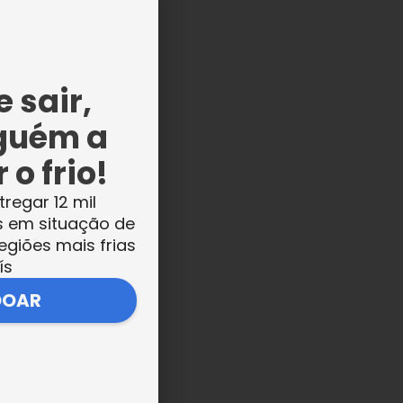
 sair,
guém a
os
 o frio!
tregar 12 mil
s em situação de
egiões mais frias
ís
DOAR