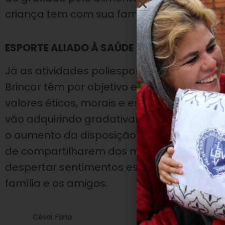
criança tem com sua família.
ESPORTE ALIADO À SAÚDE
Já as atividades poliesportivas e de recre
Brincar têm por objetivo estimular o públic
valores éticos, morais e espirituais. Ao pas
vão adquirindo gradativamente um excelen
o aumento da disposição para desempenhar
de compartilharem dos mesmos espaços 
despertar sentimentos essenciais para qu
família e os amigos.
César Faria