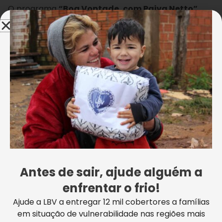
O programa
“Boa Vontade, com Paiva Netto”
,
para celebrar a chegada do ano de 2024, fez uma
retrospectiva das ações da
Legião da Boa
Vontade
(LBV)
que marcaram 2023 e impactaram
crianças, adolescentes, adultos e idosos com a força
da Solidariedade! Assista e confira como a sua
doação fez a diferença na vida de milhares de
brasileiros!
Antes de sair, ajude alguém a
enfrentar o frio!
Ajude a LBV a entregar 12 mil cobertores a famílias
em situação de vulnerabilidade nas regiões mais