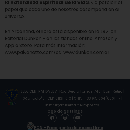
la naturaleza espiritual de la vida
, y a percibir el
papel que cada uno de nosotros desempeña en el
universo.
En Argentina, el libro está disponible en la LBV, en
Editorial Dunken y en las tiendas online: Amazon y
Apple Store. Para más información:
www.paivanetto.com/es www.dunken.com.ar
SEDE CENTRAL DA LBV | Rua Sérgio Tomás, 740 | Bom Retiro |
São Paulo/SP CEP: 01131-010 | CNPJ – 33.915.604/0001-17 |
Instituição isenta de impostos
Cookie Settings
F
I
Y
a
n
o
c
s
u
PCD - Faça parte do nosso time
e
t
t