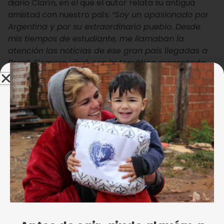
diario Clarín, en el que el autor relata su antigua
amistad con nuestro país:
“Soy un apasionado por
Argentina y por su extraordinario pueblo. Desde
mis tiempos de estudiante, me llamaban la
atención las noticias de ese gran país llegadas a
Brasil. Siempre vibré con la temática presentada
por el ilustre Sáenz Peña (1851-1914): ‘Todo nos une,
nada nos separa’. Lo curioso es que pasé buena
parte de mi juventud en un barrio de Rio de
Janeiro, la Tijuca, cuya plaza principal tiene su
nombre, como un modo de honrar la figura
eminente de este político argentino amigo de
Brasil. Fue por esto que, con mucha alegría,
compuse Argentina, Sinfonía en forma de Poema,
que dediqué a esta gran nación. Fue una forma
que encontré de agradecer a todos los hermanos
argentinos por haber sido su país el primero en el
mundo en reconocer oficialmente, el 3 de abril de
1985, a la Legión de la Buena Voluntad, que nació