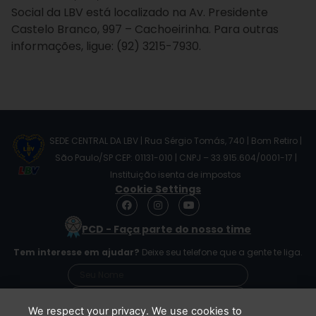
Social da LBV está localizado na Av. Presidente
Castelo Branco, 997 – Cachoeirinha. Para outras
informações, ligue: (92) 3215-7930.
SEDE CENTRAL DA LBV | Rua Sérgio Tomás, 740 | Bom Retiro |
São Paulo/SP CEP: 01131-010 | CNPJ – 33.915.604/0001-17 |
Instituição isenta de impostos
Cookie Settings
F
I
Y
a
n
o
c
s
u
PCD - Faça parte do nosso time
e
t
t
b
a
u
Tem interesse em ajudar?
Deixe seu telefone que a gente te liga.
o
g
b
o
r
e
k
a
m
We respect your privacy. We use cookies to