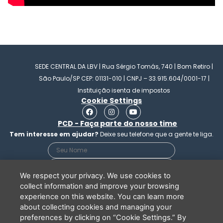
SEDE CENTRAL DA LBV | Rua Sérgio Tomás, 740 | Bom Retiro |
São Paulo/SP CEP: 01131-010 | CNPJ – 33.915.604/0001-17 |
Instituição isenta de impostos
Cookie Settings
F
I
Y
a
n
o
PCD - Faça parte do nosso time
c
s
u
e
t
t
Tem interesse em ajudar?
Deixe seu telefone que a gente te liga.
b
a
u
o
g
b
o
r
e
k
a
m
We respect your privacy. We use cookies to
collect information and improve your browsing
experience on this website. You can learn more
Li e concordo que minhas informações serão
about collecting cookies and managing your
tratadas de acordo com o
Aviso de Privacidade
preferences by clicking on “Cookie Settings.” By
da LBV