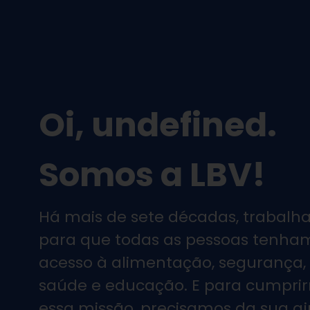
Ir
para
o
conteúdo
Oi, undefined.
Somos a LBV!
Há mais de sete décadas, trabal
para que todas as pessoas tenha
acesso à alimentação, segurança,
saúde e educação. E para cumpri
essa missão, precisamos da sua a