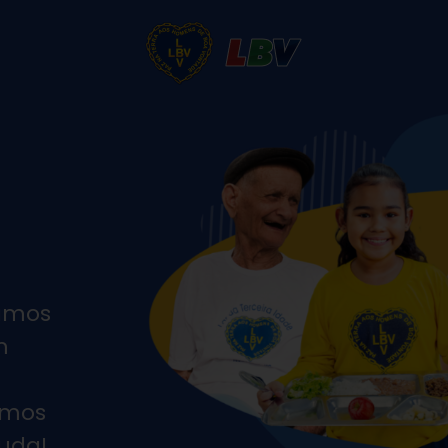
hamos
m
rmos
juda!