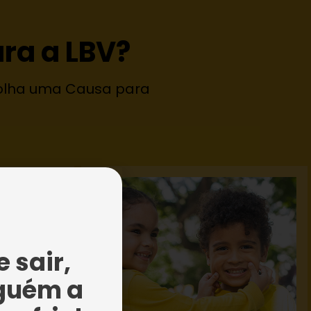
ra a LBV?
colha uma Causa para
 sair,
guém a