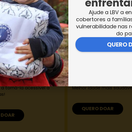
enfrentar
Ajude a LBV a en
cobertores a família
vulnerabilidade nas r
do pa
o de Qualidade
Cuidado com os Id
QUERO 
ce educação básica de
Nossos abrigos oferecem
com projetos extraclasse
seguro e acolhedor para a
alizam o conhecimento,
já fizeram muito para a so
dades. Sabe por quê?
Com a sua
doação mensa
s que a educação é a
garantir uma vida digna e a
um futuro melhor. E você
todos os nossos atendido
 a torná-la acessível a
Melhor Idade mais saudáve
as!
QUERO DOAR
 DOAR