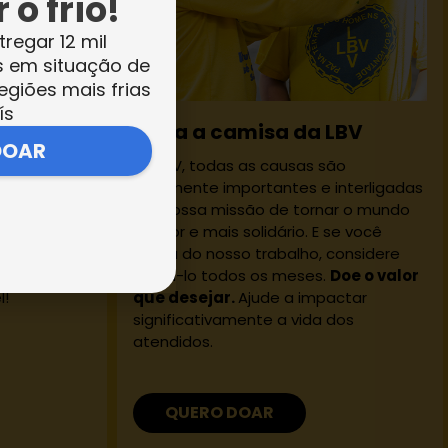
 o frio!
tregar 12 mil
s em situação de
egiões mais frias
ís
osos
Vista a camisa da LBV
DOAR
 um espaço
Na LBV, todas as causas são
queles que
igualmente importantes e interligadas
ciedade.
em nossa missão de tornar o mundo
l
, você vai
melhor e mais solidário. E se você
tiva a
gosta do nosso trabalho, considere
s. Apoie uma
apoiá-lo todos os meses.
Doe o valor
l!
que desejar.
Ajude a impactar
significativamente a vida dos
atendidos.
QUERO DOAR