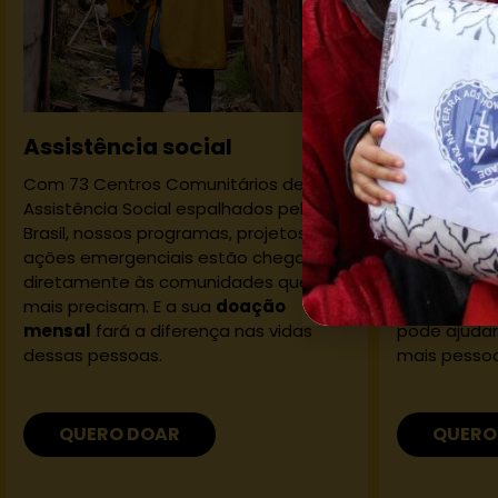
Assistência social
Educaçã
Com 73 Centros Comunitários de
A LBV ofere
Assistência Social espalhados pelo
qualidade, 
Brasil, nossos programas, projetos e
que potenci
ações emergenciais estão chegando
em cinco ci
diretamente às comunidades que
Acreditamo
mais precisam. E a sua
doação
chave para 
mensal
fará a diferença nas vidas
pode ajudar
dessas pessoas.
mais pesso
QUERO DOAR
QUERO