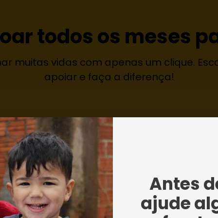
doar todos os meses pa
ar muitas vidas com apenas um clique. Es
apoiar e faça a diferença!
Antes de
ajude al