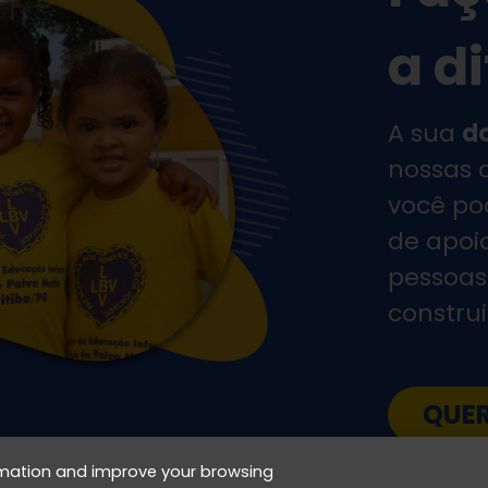
a d
A sua
d
nossas 
você po
de apoia
pessoas
constru
QUE
ormation and improve your browsing