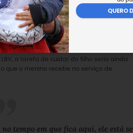
a fazer, porque trabalho de casa nunca
QUERO 
o serviço doméstico era fácil, mas nã
 conta.
BV, a tarefa de cuidar do filho seria ainda
ado que o menino recebe no serviço de
no tempo em que fica aqui, ele está se