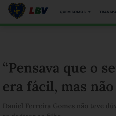
Ir
para
QUEM SOMOS
TRANSPA
o
conteúdo
“Pensava que o s
era fácil, mas não
Daniel Ferreira Gomes não teve dú