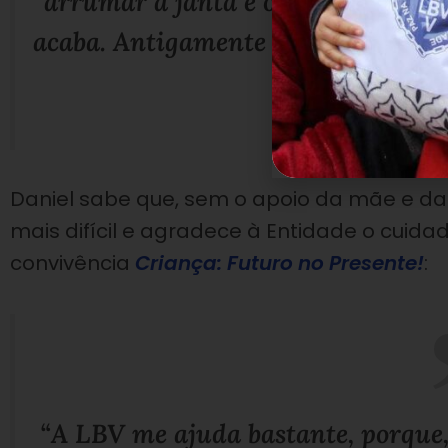
arrumar a janta e o que tiver par
acaba. Antigamente eu pensava que 
é”
,
Daniel sabe que, sem o apoio da mãe e da L
mais difícil e agradece à Entidade o cuid
convivência
Criança: Futuro no Presente!
:
“A LBV me ajuda bastante, porque, 