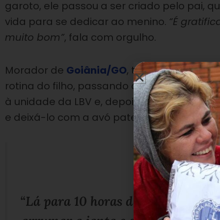
garoto, ele passou a ser criado pelo pai, 
vida para se dedicar ao menino.
“É gratifi
muito bom”
, fala com orgulho.
Morador de
Goiânia/GO
, teve de adaptar
rotina do filho, passando a trabalhar na pa
à unidade da LBV e, depois, no intervalo de
e deixá-lo com a avó paterna até poder ret
“Lá para 10 horas da noite é que co