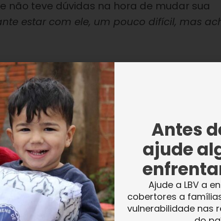
que não teve dúvidas na hora de mudar sua
cante estar com ele, um pouco difícil, mas ac
 os horários para acompanhar ao máximo a
rte da tarde, a fim de poder levá-lo à escol
 descanso do serviço, buscá-lo na Instituiçã
ornar à sua residência.
Antes de
ajude al
enfrentar
Ajude a LBV a en
cobertores a família
nsigo ver com ele as tarefas da escola,
vulnerabilidade nas r
do pa