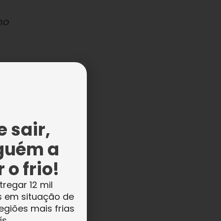
ho
a e
o
 sair,
guém a
 o frio!
tregar 12 mil
s em situação de
egiões mais frias
ís