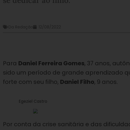
se dedicar ao filho.
Da Redação
12/08/2022
Para
Daniel Ferreira Gomes
, 37 anos, aut
sido um período de grande aprendizado qu
forte com seu filho,
Daniel Filho
, 9 anos.
Egeziel Castro
Por conta da crise sanitária e das dificu