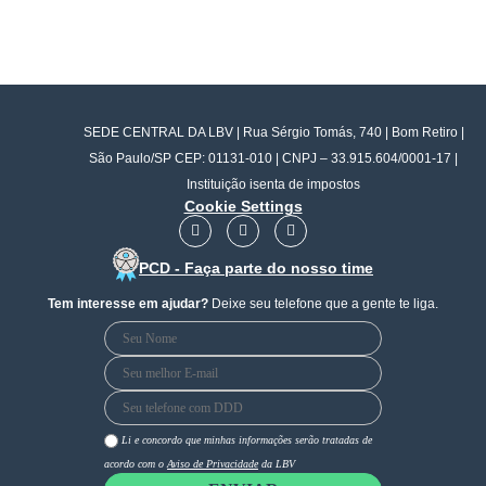
SEDE CENTRAL DA LBV | Rua Sérgio Tomás, 740 | Bom Retiro |
São Paulo/SP CEP: 01131-010 | CNPJ – 33.915.604/0001-17 |
Instituição isenta de impostos
Cookie Settings
F
I
Y
a
n
o
c
s
u
PCD - Faça parte do nosso time
e
t
t
b
a
u
Tem interesse em ajudar?
Deixe seu telefone que a gente te liga.
o
g
b
o
r
e
k
a
m
Li e concordo que minhas informações serão tratadas de
acordo com o
Aviso de Privacidade
da LBV