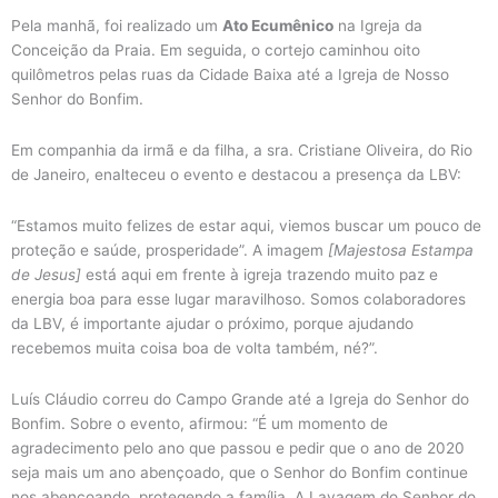
Pela manhã, foi realizado um
Ato Ecumênico
na Igreja da
Conceição da Praia. Em seguida, o cortejo caminhou oito
quilômetros pelas ruas da Cidade Baixa até a Igreja de Nosso
Senhor do Bonfim.
Em companhia da irmã e da filha, a sra. Cristiane Oliveira, do Rio
de Janeiro, enalteceu o evento e destacou a presença da LBV:
“Estamos muito felizes de estar aqui, viemos buscar um pouco de
proteção e saúde, prosperidade”. A imagem
[Majestosa Estampa
de Jesus]
está aqui em frente à igreja trazendo muito paz e
energia boa para esse lugar maravilhoso. Somos colaboradores
da LBV, é importante ajudar o próximo, porque ajudando
recebemos muita coisa boa de volta também, né?”.
Luís Cláudio correu do Campo Grande até a Igreja do Senhor do
Bonfim. Sobre o evento, afirmou: “É um momento de
agradecimento pelo ano que passou e pedir que o ano de 2020
seja mais um ano abençoado, que o Senhor do Bonfim continue
nos abençoando, protegendo a família. A Lavagem do Senhor do