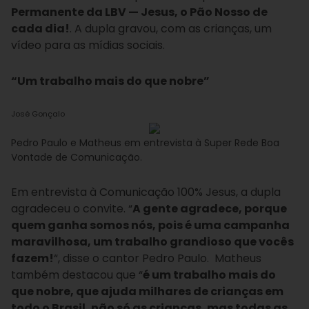
Permanente da LBV — Jesus, o Pão Nosso de
cada dia!
. A dupla gravou, com as crianças, um
vídeo para as mídias sociais.
“Um trabalho mais do que nobre”
José Gonçalo
Pedro Paulo e Matheus em entrevista à Super Rede Boa
Vontade de Comunicação.
Em entrevista à Comunicação 100% Jesus, a dupla
agradeceu o convite. “
A gente agradece, porque
quem ganha somos nós, pois é uma campanha
maravilhosa, um trabalho grandioso que vocês
fazem!
“, disse o cantor Pedro Paulo. Matheus
também destacou que “
é um trabalho mais do
que nobre, que ajuda milhares de crianças em
todo o Brasil, não só as crianças, mas todas as