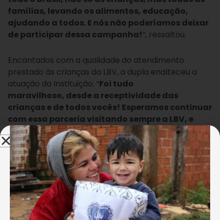
famílias, levando os alimentos, educação,
ajudando a todos. E nós não poderíamos deixar
de participar dessa campanha!
“, ressaltou.
Encantados com a qualidade do atendimento
prestado às crianças da LBV, a dupla enalteceu a
atuação da Instituição. “
Foi tudo
maravilhoso, desde a receptividade das
crianças e de todos vocês! Esperamos continuar
com essa parceria visitando sempre a LBV, e
estaremos sempre abertos e à disposição de
vocês
“, destacou Pedro Paulo. O cantor Matheus
destacou a importância de unir esforços em prol dos
que mais precisam: “
Nós esperamos poder somar
nessa campanha com vocês, e é só chamar que
nós estamos à disposição
“, destacou.