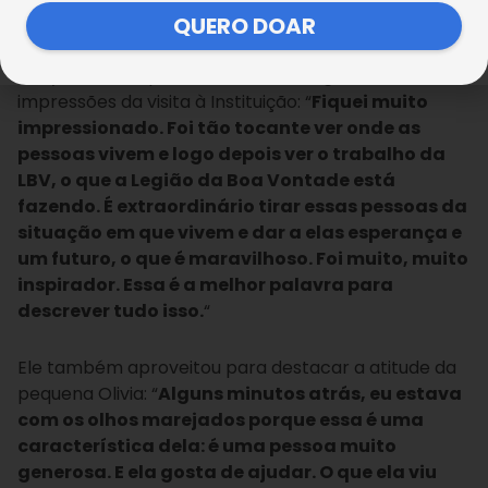
adoráveis e muito legais”.
QUERO DOAR
Gary Hancock, pai dela, também registrou suas
impressões da visita à Instituição: “
Fiquei muito
impressionado. Foi tão tocante ver onde as
pessoas vivem e logo depois ver o trabalho da
LBV, o que a Legião da Boa Vontade está
fazendo. É extraordinário tirar essas pessoas da
situação em que vivem e dar a elas esperança e
um futuro, o que é maravilhoso. Foi muito, muito
inspirador. Essa é a melhor palavra para
descrever tudo isso.
“
Ele também aproveitou para destacar a atitude da
pequena Olivia: “
Alguns minutos atrás, eu estava
com os olhos marejados porque essa é uma
característica dela: é uma pessoa muito
generosa. E ela gosta de ajudar. O que ela viu