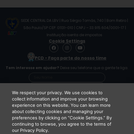
SEDE CENTRAL DA LBV | Rua Sérgio Tomás, 740 | Bom Retiro |
São Paulo/SP CEP: 01131-010 | CNPJ – 33.915.604/0001-17 |
Instituição isenta de impostos
Cookie Settings
F
I
Y
a
n
o
c
s
u
PCD - Faça parte do nosso time
e
t
t
b
a
u
Tem interesse em ajudar?
Deixe seu telefone que a gente te liga.
o
g
b
o
r
e
k
a
m
We respect your privacy. We use cookies to
collect information and improve your browsing
experience on this website. You can learn more
Li e concordo que minhas informações serão
about collecting cookies and managing your
tratadas de acordo com o
Aviso de Privacidade
preferences by clicking on “Cookie Settings.” By
da LBV
continuing to browse, you agree to the terms of
ENVIAR
our Privacy Policy.